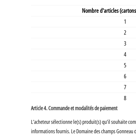
Nombre d'articles (cartons
1
2
3
4
5
6
7
8
Article 4. Commande et modalités de paiement
L’acheteur sélectionne le(s) produit(s) qu’il souhaite co
informations fournis. Le Domaine des champs Gonneau décli