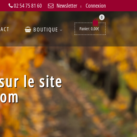
02 54 75 81 60
Newsletter
Connexion
0
TACT
BOUTIQUE
Panier:
0,00
€
ur le site
com