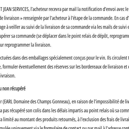
NT JEAN SERVICES, l’acheteur recevra par mail la notification d’envoi avec 
de livraison » renseignée par l’acheteur à l’étape de la commande. En cas d’a
ge à veiller au suivi de la livraison de sa commande via les mails de suivi
cupérer sa commande (se déplacer dans le point relais de dépôt, reprogr
our reprogrammer la livraison.
ctuées dans des emballages spécialement conçus pour le vin. Ils circulent to
dise, formuler éventuellement des réserves sur les bordereaux de livraison e
livraison.
ou non récupéré
 (EARL Domaine des Champs Gonneau), en raison de l’impossibilité de livr
a pas récupéré son colis dans les délais impartis au point relais où sa com
té au montant des produits retournés, à l’exclusion des frais de livraiso
rmulée uniquement via le
formulaire de contact
ou par mail à l’adresse
con