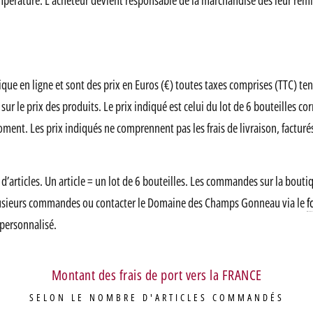
température. L’acheteur devient responsable de la marchandise dès leur remi
utique en ligne et sont des prix en Euros (€) toutes taxes comprises (TTC) 
ur le prix des produits. Le prix indiqué est celui du lot de 6 bouteilles 
oment. Les prix indiqués ne comprennent pas les frais de livraison, factur
é d’articles. Un article = un lot de 6 bouteilles. Les commandes sur la bouti
er plusieurs commandes ou contacter le Domaine des Champs Gonneau via le
f
 personnalisé.
Montant des frais de port vers la FRANCE
SELON LE NOMBRE D'ARTICLES COMMANDÉS