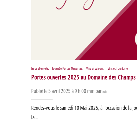
Infos clientèle
,
Journée Portes Ouvertes
,
Vins et saisons
,
Vins et Tourisme
Portes ouvertes 2025 au Domaine des Champ
Publié le 5 avril 2025 à 9 h 00 min par
ozis
Rendez-vous le samedi 10 Mai 2025, à l’occasion de la 
la…