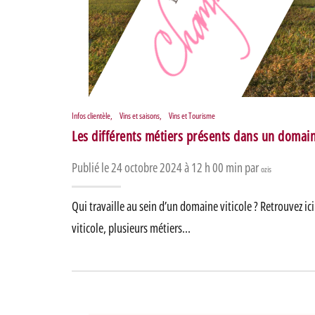
Infos clientèle
,
Vins et saisons
,
Vins et Tourisme
Les différents métiers présents dans un domain
Publié le 24 octobre 2024 à 12 h 00 min par
ozis
Qui travaille au sein d’un domaine viticole ? Retrouvez i
viticole, plusieurs métiers…