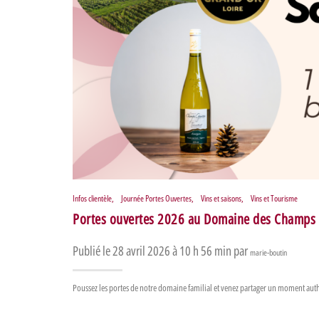
Infos clientèle
,
Journée Portes Ouvertes
,
Vins et saisons
,
Vins et Tourisme
Portes ouvertes 2026 au Domaine des Champ
Publié le 28 avril 2026 à 10 h 56 min par
marie-boutin
Poussez les portes de notre domaine familial et venez partager un moment authe