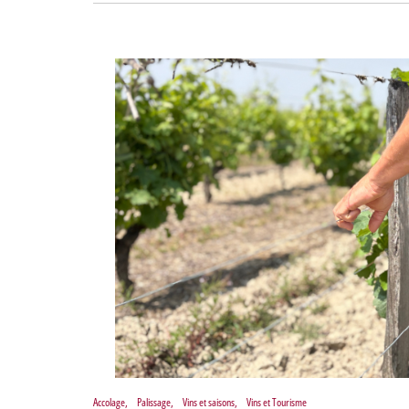
Accolage
,
Palissage
,
Vins et saisons
,
Vins et Tourisme