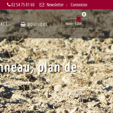
02 54 75 81 60
Newsletter
Connexion
0
TACT
BOUTIQUE
Panier:
0,00
€
nneau, plan de