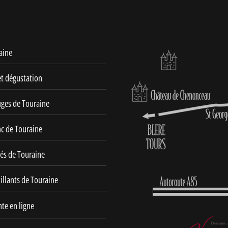
aine
et dégustation
uges de Touraine
nc de Touraine
sés de Touraine
illants de Touraine
te en ligne