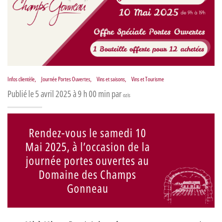
Infos clientèle
,
Journée Portes Ouvertes
,
Vins et saisons
,
Vins et Tourisme
Publié le 5 avril 2025 à 9 h 00 min par
ozis
Rendez-vous le samedi 10
Mai 2025, à l’occasion de la
journée portes ouvertes au
Domaine des Champs
Gonneau