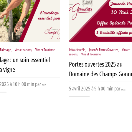
Palissage
,
Vins et saisons
,
Vins et Tourisme
Infos clientèle
,
Journée Portes Ouvertes
,
Vins et
saisons
,
Vins et Tourisme
lage : un soin essentiel
Portes ouvertes 2025 au
a vigne
Domaine des Champs Gonn
 2025 à 10 h 00 min par
ozis
5 avril 2025 à 9 h 00 min par
ozis