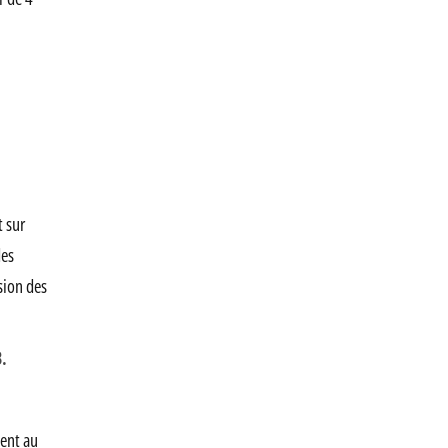
 sur
des
ssion des
.
ent au