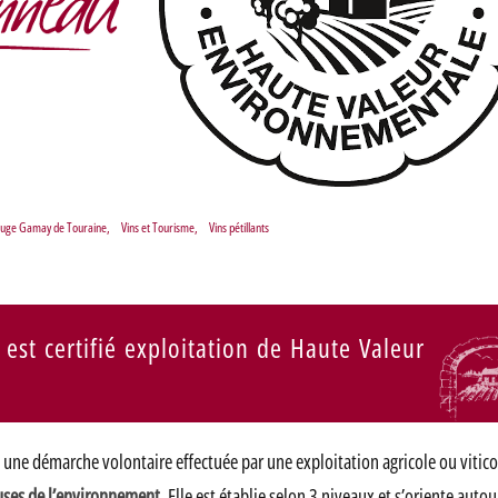
ouge Gamay de Touraine
,
Vins et Tourisme
,
Vins pétillants
t certifié exploitation de Haute Valeur
 une démarche volontaire effectuée par une exploitation agricole ou vitic
euses de l’environnement
. Elle est établie selon 3 niveaux et s’oriente autou