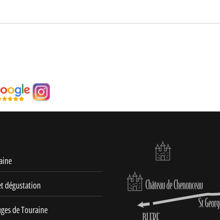
aine
et dégustation
uges de Touraine