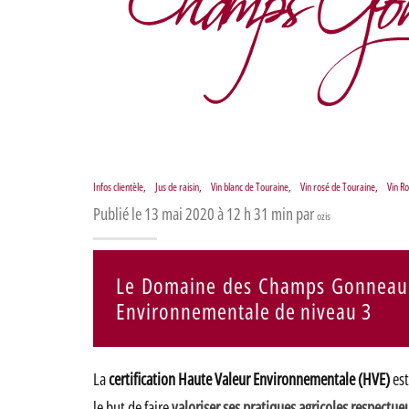
Infos clientèle
,
Jus de raisin
,
Vin blanc de Touraine
,
Vin rosé de Touraine
,
Vin R
Publié le 13 mai 2020 à 12 h 31 min par
ozis
Le Domaine des Champs Gonneau es
Environnementale de niveau 3
La
certification Haute Valeur Environnementale (HVE)
est
le but de faire
valoriser ses pratiques agricoles respectu