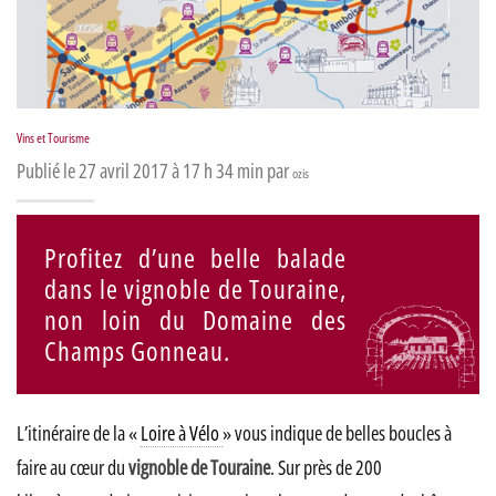
Vins et Tourisme
Publié le 27 avril 2017 à 17 h 34 min par
ozis
Profitez d’une belle balade
dans le vignoble de Touraine,
non loin du Domaine des
Champs Gonneau.
L’itinéraire de la «
Loire à Vélo
» vous indique de belles boucles à
faire au cœur du
vignoble de Touraine
. Sur près de 200