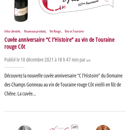
Infos clientèle
,
Nouveaux produits
,
Vin Rouge
,
Vins et Tourisme
Cuvée anniversaire “C l’Histoire” au vin de Touraine
rouge Côt
Publié le 10 décembre 2021 à 18 h 47 min par
ozis
Découvrez la nouvelle cuvée anniversaire “C l’Histoire” du Domaine
des Champs Gonneau au vin de Touraine rouge Côt vieilli en fût de
Chêne. La cuvée…