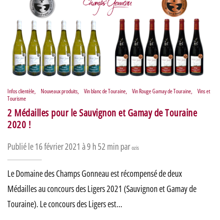
Infos clientèle
,
Nouveaux produits
,
Vin blanc de Touraine
,
Vin Rouge Gamay de Touraine
,
Vins et
Tourisme
2 Médailles pour le Sauvignon et Gamay de Touraine
2020 !
Publié le 16 février 2021 à 9 h 52 min par
ozis
Le Domaine des Champs Gonneau est récompensé de deux
Médailles au concours des Ligers 2021 (Sauvignon et Gamay de
Touraine). Le concours des Ligers est…