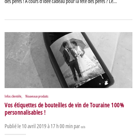
des pères ! A cours d’idée cadeau pour la fête des pères ? Le…
Infos clientèle
,
Nouveaux produits
Vos étiquettes de bouteilles de vin de Touraine 100%
personnalisables !
Publié le 10 avril 2019 à 17 h 00 min par
ozis