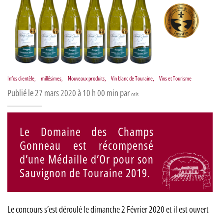
Infos clientèle
,
millésimes
,
Nouveaux produits
,
Vin blanc de Touraine
,
Vins et Tourisme
Publié le 27 mars 2020 à 10 h 00 min par
ozis
Le Domaine des Champs
Gonneau est récompensé
d’une Médaille d’Or pour son
Sauvignon de Touraine 2019.
Le concours s’est déroulé le dimanche 2 Février 2020 et il est ouvert