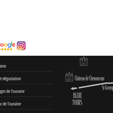
aine
et dégustation
uges de Touraine
nc de Touraine