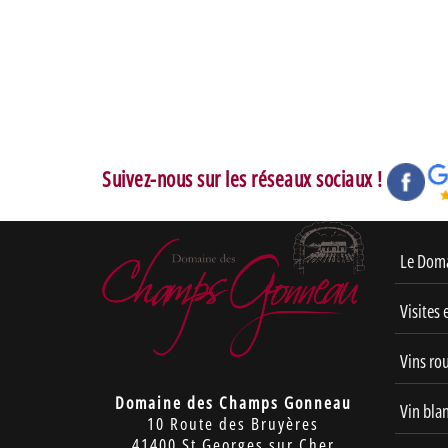
Suivez-nous sur les réseaux sociaux !
Le Dom
Visites 
Vins ro
Domaine des Champs Gonneau
Vin bla
10 Route des Bruyères
41400 St Georges sur Cher