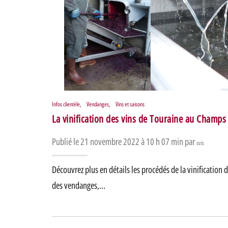
Infos clientèle
,
Vendanges
,
Vins et saisons
La vinification des vins de Touraine au Champ
Publié le 21 novembre 2022 à 10 h 07 min par
ozis
Découvrez plus en détails les procédés de la vinificatio
des vendanges,…