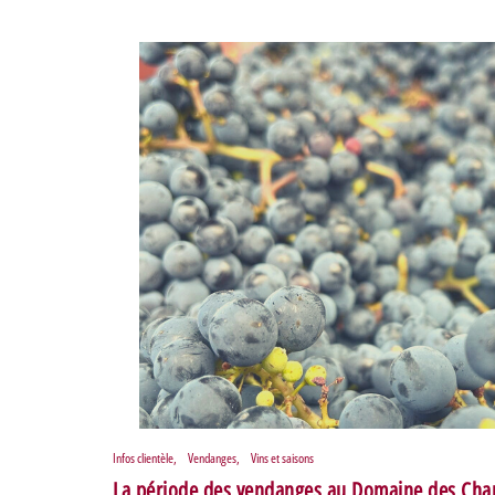
Infos clientèle
,
Vendanges
,
Vins et saisons
La période des vendanges au Domaine des Ch